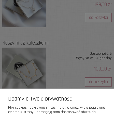
199,00 zł
do koszyka
Naszyjnik z kuleczkami
Dostępność:
6
Wysyłka w:
24 godziny
130,00 zł
do koszyka
Dbamy o Twoją prywatność
«
1
2
3
4
5
...
19
»
Pliki cookies i pokrewne im technologie umożliwiają poprawne
działanie strony i pomagają nam dostosować ofertę do