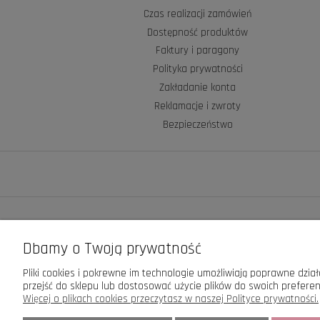
Czas realizacji zamówień
Dostępność produktów
Faktury i paragony
Polityka prywatności
Zakładanie konta
Reklamacje i zwroty
Bezpieczeństwo
Dbamy o Twoją prywatność
Pliki cookies i pokrewne im technologie umożliwiają poprawne dzi
przejść do sklepu lub dostosować użycie plików do swoich preferenc
Więcej o plikach cookies przeczytasz w naszej Polityce prywatności.