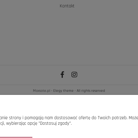
Kontakt
Maxsote.pl
- Elegy theme - All rights reserved
Sklep internetowy Shoper.pl
ałanie strony i pomagają nam dostosować ofertę do Twoich potrzeb. Może
ji, wybierając opcję "Dostosuj zgody".