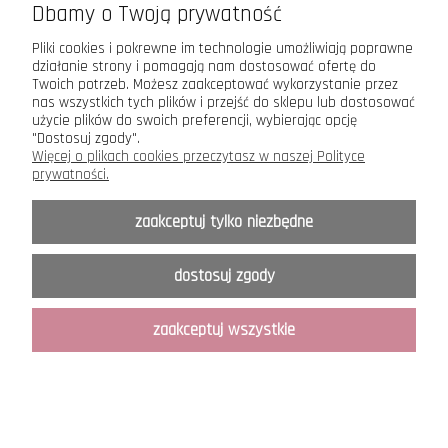
Dbamy o Twoją prywatność
Pliki cookies i pokrewne im technologie umożliwiają poprawne
działanie strony i pomagają nam dostosować ofertę do
Twoich potrzeb. Możesz zaakceptować wykorzystanie przez
Maxsote.pl
- Elegy theme - All rights reserved
nas wszystkich tych plików i przejść do sklepu lub dostosować
użycie plików do swoich preferencji, wybierając opcję
Sklep internetowy Shoper.pl
"Dostosuj zgody".
Więcej o plikach cookies przeczytasz w naszej Polityce
prywatności.
zaakceptuj tylko niezbędne
dostosuj zgody
zaakceptuj wszystkie