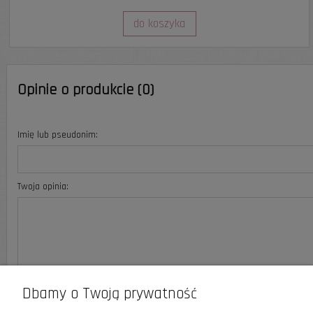
do koszyka
Opinie o produkcie (0)
Imię lub pseudonim:
Twoja opinia:
wyślij
Dbamy o Twoją prywatność