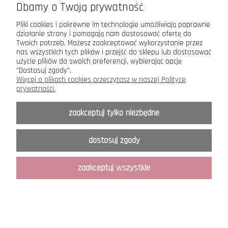
Dbamy o Twoją prywatność
Pliki cookies i pokrewne im technologie umożliwiają poprawne
działanie strony i pomagają nam dostosować ofertę do
Twoich potrzeb. Możesz zaakceptować wykorzystanie przez
Maxsote.pl
- Elegy theme - All rights reserved
nas wszystkich tych plików i przejść do sklepu lub dostosować
użycie plików do swoich preferencji, wybierając opcję
Sklep internetowy Shoper.pl
"Dostosuj zgody".
Więcej o plikach cookies przeczytasz w naszej Polityce
prywatności.
zaakceptuj tylko niezbędne
dostosuj zgody
zaakceptuj wszystkie