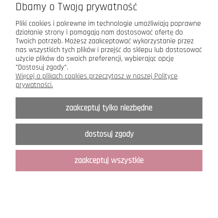
Dbamy o Twoją prywatność
Pliki cookies i pokrewne im technologie umożliwiają poprawne
działanie strony i pomagają nam dostosować ofertę do
Twoich potrzeb. Możesz zaakceptować wykorzystanie przez
Maxsote.pl
- Elegy theme - All rights reserved
nas wszystkich tych plików i przejść do sklepu lub dostosować
użycie plików do swoich preferencji, wybierając opcję
Sklep internetowy Shoper.pl
"Dostosuj zgody".
Więcej o plikach cookies przeczytasz w naszej Polityce
prywatności.
zaakceptuj tylko niezbędne
dostosuj zgody
zaakceptuj wszystkie