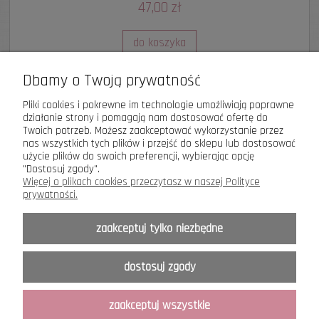
47,00 zł
do koszyka
Dbamy o Twoją prywatność
«
1
2
3
4
5
»
Pliki cookies i pokrewne im technologie umożliwiają poprawne
działanie strony i pomagają nam dostosować ofertę do
Twoich potrzeb. Możesz zaakceptować wykorzystanie przez
nas wszystkich tych plików i przejść do sklepu lub dostosować
Astyle
Biżuteria z charakterem
użycie plików do swoich preferencji, wybierając opcję
"Dostosuj zgody".
Więcej o plikach cookies przeczytasz w naszej Polityce
Informacje Ogólne
prywatności.
O nas
zaakceptuj tylko niezbędne
Moje konto
dostosuj zgody
zaakceptuj wszystkie