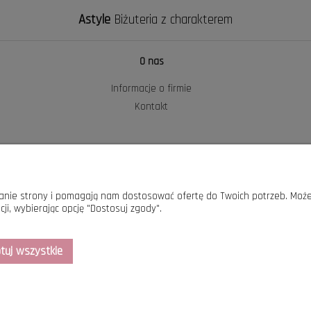
Astyle
Biżuteria z charakterem
O nas
Informacje o firmie
Kontakt
ałanie strony i pomagają nam dostosować ofertę do Twoich potrzeb. Może
ji, wybierając opcję "Dostosuj zgody".
tuj wszystkie
Maxsote.pl
- Elegy theme - All rights reserved