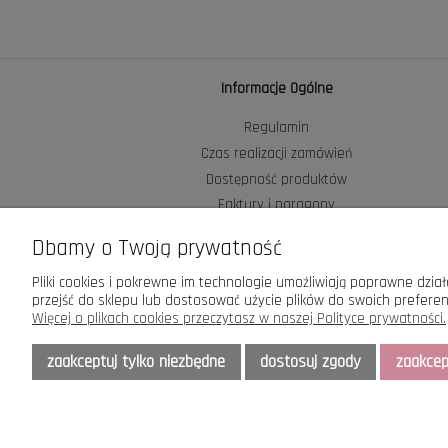
Informacje Ogólne
Regulamin
Czas realizacji zamówień
Dostępność produktów
Faktury i paragony
Polityka prywatności
Dbamy o Twoją prywatność
Zakładanie konta
Reklamacje i zwroty
Pliki cookies i pokrewne im technologie umożliwiają poprawne dzi
przejść do sklepu lub dostosować użycie plików do swoich preferenc
Bezpieczeństwo
Więcej o plikach cookies przeczytasz w naszej Polityce prywatności.
zaakceptuj tylko niezbędne
dostosuj zgody
zaakcep