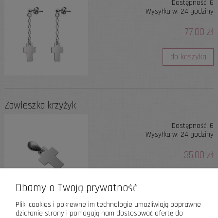
Dostępność:
6
Wysyłka w:
24 godziny
77,00 zł
do koszyka
Zawieszka krzyżyk
Dostępność:
6
Wysyłka w:
24 godziny
35,00 zł
do koszyka
Dbamy o Twoją prywatność
Pliki cookies i pokrewne im technologie umożliwiają poprawne
działanie strony i pomagają nam dostosować ofertę do