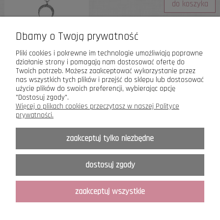
do koszyka
Dbamy o Twoją prywatność
«
1
...
15
16
17
18
19
»
Pliki cookies i pokrewne im technologie umożliwiają poprawne
działanie strony i pomagają nam dostosować ofertę do
Twoich potrzeb. Możesz zaakceptować wykorzystanie przez
nas wszystkich tych plików i przejść do sklepu lub dostosować
Astyle
Biżuteria z charakterem
użycie plików do swoich preferencji, wybierając opcję
"Dostosuj zgody".
Więcej o plikach cookies przeczytasz w naszej Polityce
Informacje Ogólne
prywatności.
O nas
zaakceptuj tylko niezbędne
Moje konto
dostosuj zgody
zaakceptuj wszystkie