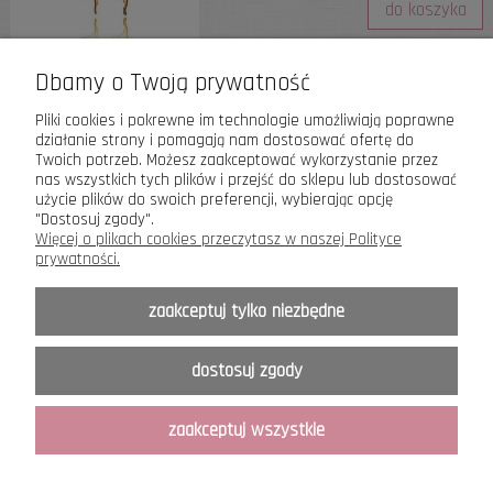
do koszyka
Dbamy o Twoją prywatność
«
1
...
4
5
6
7
8
»
Pliki cookies i pokrewne im technologie umożliwiają poprawne
działanie strony i pomagają nam dostosować ofertę do
Twoich potrzeb. Możesz zaakceptować wykorzystanie przez
nas wszystkich tych plików i przejść do sklepu lub dostosować
Astyle
Biżuteria z charakterem
użycie plików do swoich preferencji, wybierając opcję
"Dostosuj zgody".
Więcej o plikach cookies przeczytasz w naszej Polityce
Informacje Ogólne
prywatności.
O nas
zaakceptuj tylko niezbędne
Moje konto
dostosuj zgody
zaakceptuj wszystkie