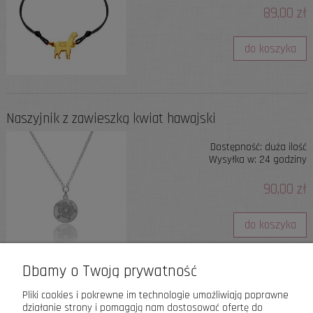
89,00 zł
do koszyka
Naszyjnik z zawieszką kwiat hawajski
Dostępność:
duża ilość
Wysyłka w:
24 godziny
90,00 zł
do koszyka
Dbamy o Twoją prywatność
«
1
2
3
4
5
»
Pliki cookies i pokrewne im technologie umożliwiają poprawne
działanie strony i pomagają nam dostosować ofertę do